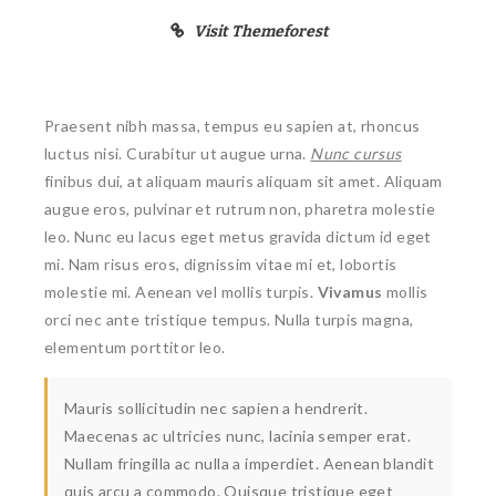
Visit Themeforest
Praesent nibh massa, tempus eu sapien at, rhoncus
luctus nisi. Curabitur ut augue urna.
Nunc cursus
finibus dui, at aliquam mauris aliquam sit amet. Aliquam
augue eros, pulvinar et rutrum non, pharetra molestie
leo. Nunc eu lacus eget metus gravida dictum id eget
mi. Nam risus eros, dignissim vitae mi et, lobortis
molestie mi. Aenean vel mollis turpis.
Vivamus
mollis
orci nec ante tristique tempus. Nulla turpis magna,
elementum porttitor leo.
Mauris sollicitudin nec sapien a hendrerit.
Maecenas ac ultricies nunc, lacinia semper erat.
Nullam fringilla ac nulla a imperdiet. Aenean blandit
quis arcu a commodo. Quisque tristique eget