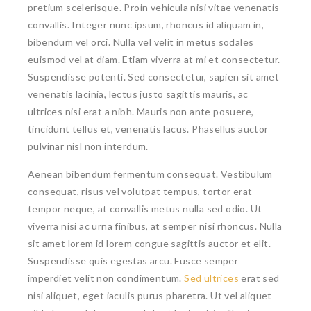
pretium scelerisque. Proin vehicula nisi vitae venenatis
convallis. Integer nunc ipsum, rhoncus id aliquam in,
bibendum vel orci. Nulla vel velit in metus sodales
euismod vel at diam. Etiam viverra at mi et consectetur.
Suspendisse potenti. Sed consectetur, sapien sit amet
venenatis lacinia, lectus justo sagittis mauris, ac
ultrices nisi erat a nibh. Mauris non ante posuere,
tincidunt tellus et, venenatis lacus. Phasellus auctor
pulvinar nisl non interdum.
Aenean bibendum fermentum consequat. Vestibulum
consequat, risus vel volutpat tempus, tortor erat
tempor neque, at convallis metus nulla sed odio. Ut
viverra nisi ac urna finibus, at semper nisi rhoncus. Nulla
sit amet lorem id lorem congue sagittis auctor et elit.
Suspendisse quis egestas arcu. Fusce semper
imperdiet velit non condimentum.
Sed ultrices
erat sed
nisi aliquet, eget iaculis purus pharetra. Ut vel aliquet