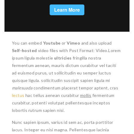
You can embed
Youtube
or
Vimeo
and also upload
Self-hosted
video files with Post Format: Video.Lorem
ipsum ligula molestie
ultricies
fringilla nostra
fermentum aenean, mauris dictum curabitur vel taciti
ad euismod purus, ut sollicitudin eu semper luctus
quisque ligula. sollicitudin suscipit sapien ligula mi
malesuada
condimentum placerat tempor aptent, cras
lectus
hac tellus aenean curabitur
mollis
fermentum
curabitur, potenti volutpat pellentesque inceptos
lobortis rutrum sapien nisi.
Nunc sapien ipsum, varius id sem ac, porta porttitor
lacus. Integer eu nisi magna. Pellentesque lacinia