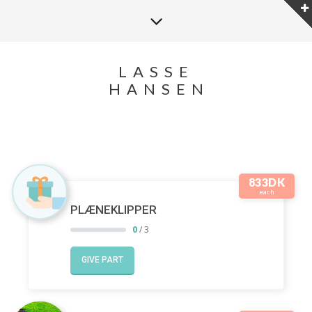
LASSE
HANSEN
833DK
each
PLÆNEKLIPPER
0
/ 3
GIVE PART